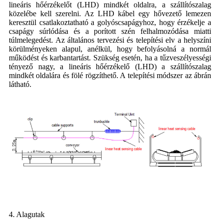
lineáris hőérzékelőt (LHD) mindkét oldalra, a szállítószalag
közelébe kell szerelni. Az LHD kábel egy hővezető lemezen
keresztül csatlakoztatható a golyóscsapágyhoz, hogy érzékelje a
csapágy súrlódása és a porított szén felhalmozódása miatti
túlmelegedést. Az általános tervezési és telepítési elv a helyszíni
körülményeken alapul, anélkül, hogy befolyásolná a normál
működést és karbantartást. Szükség esetén, ha a tűzveszélyességi
tényező nagy, a lineáris hőérzékelő (LHD) a szállítószalag
mindkét oldalára és fölé rögzíthető. A telepítési módszer az ábrán
látható.
4. Alagutak