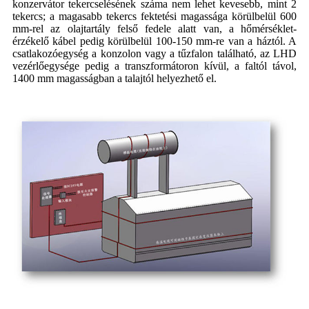
konzervátor tekercselésének száma nem lehet kevesebb, mint 2
tekercs; a magasabb tekercs fektetési magassága körülbelül 600
mm-rel az olajtartály felső fedele alatt van, a hőmérséklet-
érzékelő kábel pedig körülbelül 100-150 mm-re van a háztól. A
csatlakozóegység a konzolon vagy a tűzfalon található, az LHD
vezérlőegysége pedig a transzformátoron kívül, a faltól távol,
1400 mm magasságban a talajtól helyezhető el.