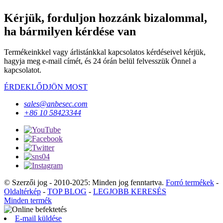
Kérjük, forduljon hozzánk bizalommal,
ha bármilyen kérdése van
Termékeinkkel vagy árlistánkkal kapcsolatos kérdéseivel kérjük,
hagyja meg e-mail címét, és 24 órán belül felvesszük Önnel a
kapcsolatot.
ÉRDEKLŐDJÖN MOST
sales@anbesec.com
+86 10 58423344
© Szerzői jog - 2010-2025: Minden jog fenntartva.
Forró termékek
-
Oldaltérkép
-
TOP BLOG
-
LEGJOBB KERESÉS
Minden termék
E-mail küldése