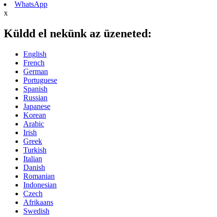
WhatsApp
x
Küldd el nekünk az üzeneted:
English
French
German
Portuguese
Spanish
Russian
Japanese
Korean
Arabic
Irish
Greek
Turkish
Italian
Danish
Romanian
Indonesian
Czech
Afrikaans
Swedish