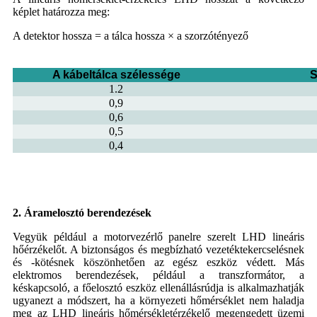
képlet határozza meg:
A detektor hossza = a tálca hossza × a szorzótényező
A kábeltálca szélessége
S
1.2
0,9
0,6
0,5
0,4
2. Áramelosztó berendezések
Vegyük például a motorvezérlő panelre szerelt LHD lineáris
hőérzékelőt. A biztonságos és megbízható vezetéktekercselésnek
és -kötésnek köszönhetően az egész eszköz védett. Más
elektromos berendezések, például a transzformátor, a
késkapcsoló, a főelosztó eszköz ellenállásrúdja is alkalmazhatják
ugyanezt a módszert, ha a környezeti hőmérséklet nem haladja
meg az LHD lineáris hőmérsékletérzékelő megengedett üzemi