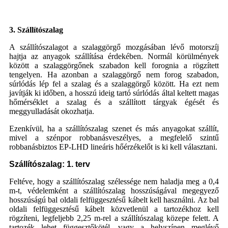
3. Szállítószalag
A szállítószalagot a szalaggörgő mozgásában lévő motorszíj
hajtja az anyagok szállítása érdekében. Normál körülmények
között a szalaggörgőnek szabadon kell forognia a rögzített
tengelyen. Ha azonban a szalaggörgő nem forog szabadon,
súrlódás lép fel a szalag és a szalaggörgő között. Ha ezt nem
javítják ki időben, a hosszú ideig tartó súrlódás által keltett magas
hőmérséklet a szalag és a szállított tárgyak égését és
meggyulladását okozhatja.
Ezenkívül, ha a szállítószalag szenet és más anyagokat szállít,
mivel a szénpor robbanásveszélyes, a megfelelő szintű
robbanásbiztos EP-LHD lineáris hőérzékelőt is ki kell választani.
Szállítószalag: 1. terv
Feltéve, hogy a szállítószalag szélessége nem haladja meg a 0,4
m-t, védelemként a szállítószalag hosszúságával megegyező
hosszúságú bal oldali felfüggesztésű kábelt kell használni. Az bal
oldali felfüggesztésű kábelt közvetlenül a tartozékhoz kell
rögzíteni, legfeljebb 2,25 m-rel a szállítószalag közepe felett. A
tartozék lehet függesztőkötél, vagy a helyszínen meglévő