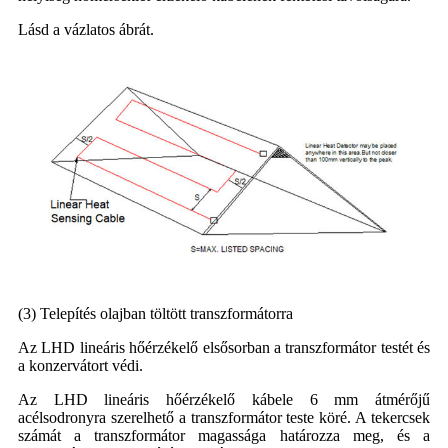
Lásd a vázlatos ábrát.
(3) Telepítés olajban töltött transzformátorra
Az LHD lineáris hőérzékelő elsősorban a transzformátor testét és
a konzervátort védi.
Az LHD lineáris hőérzékelő kábele 6 mm átmérőjű
acélsodronyra szerelhető a transzformátor teste köré. A tekercsek
számát a transzformátor magassága határozza meg, és a