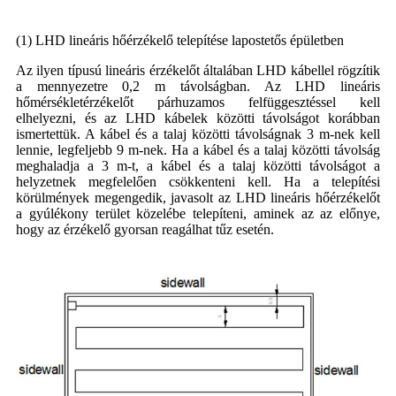
(1) LHD lineáris hőérzékelő telepítése lapostetős épületben
Az ilyen típusú lineáris érzékelőt általában LHD kábellel rögzítik
a mennyezetre 0,2 m távolságban. Az LHD lineáris
hőmérsékletérzékelőt párhuzamos felfüggesztéssel kell
elhelyezni, és az LHD kábelek közötti távolságot korábban
ismertettük. A kábel és a talaj közötti távolságnak 3 m-nek kell
lennie, legfeljebb 9 m-nek. Ha a kábel és a talaj közötti távolság
meghaladja a 3 m-t, a kábel és a talaj közötti távolságot a
helyzetnek megfelelően csökkenteni kell. Ha a telepítési
körülmények megengedik, javasolt az LHD lineáris hőérzékelőt
a gyúlékony terület közelébe telepíteni, aminek az az előnye,
hogy az érzékelő gyorsan reagálhat tűz esetén.