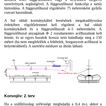
szerelvények segítségével. A függesztőhuzal funkciója a tartás
biztosítása. A függesztőhuzal rögzítésére 75 méterenként gyűrűs
csavart használnak.
A bal oldali kormánykábel leesésének megakadályozása
érdekében rögzítőelemmel kell rögzíteni a bal oldali
kormánykábelt és a függesztőhuzalt 4–5 méterenként. A
függesztőhuzal anyagának Φ 2 rozsdamentes acélhuzalnak kell
lennie, és az egyes huzalok hossza nem haladhatja meg a 150
métert (ha nem megfelelőek a feltételek, horganyzott acélhuzal is
helyettesíthető). A szerelési módszer az ábrán látható.
Konvojöv: 2. terv
Ha a szállítószalag szélessége meghaladja a 0,4 m-t, akkor a