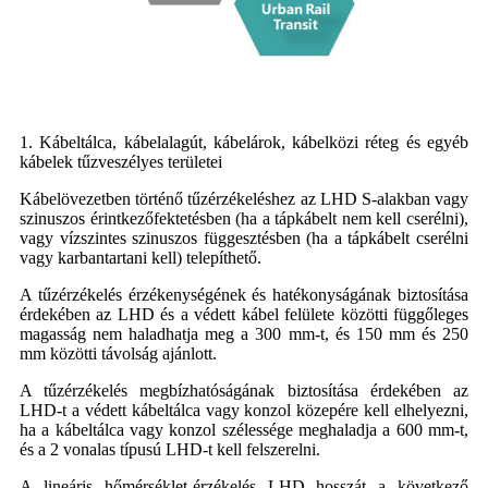
1. Kábeltálca, kábelalagút, kábelárok, kábelközi réteg és egyéb
kábelek tűzveszélyes területei
Kábelövezetben történő tűzérzékeléshez az LHD S-alakban vagy
szinuszos érintkezőfektetésben (ha a tápkábelt nem kell cserélni),
vagy vízszintes szinuszos függesztésben (ha a tápkábelt cserélni
vagy karbantartani kell) telepíthető.
A tűzérzékelés érzékenységének és hatékonyságának biztosítása
érdekében az LHD és a védett kábel felülete közötti függőleges
magasság nem haladhatja meg a 300 mm-t, és 150 mm és 250
mm közötti távolság ajánlott.
A tűzérzékelés megbízhatóságának biztosítása érdekében az
LHD-t a védett kábeltálca vagy konzol közepére kell elhelyezni,
ha a kábeltálca vagy konzol szélessége meghaladja a 600 mm-t,
és a 2 vonalas típusú LHD-t kell felszerelni.
A lineáris hőmérséklet-érzékelés LHD hosszát a következő