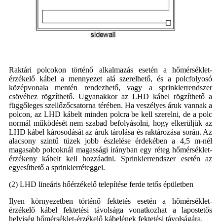
Raktári polcokon történő alkalmazás esetén a hőmérséklet-
érzékelő kábel a mennyezet alá szerelhető, és a polcfolyosó
középvonala mentén rendezhető, vagy a sprinklerrendszer
csövéhez rögzíthető. Ugyanakkor az LHD kábel rögzíthető a
függőleges szellőzőcsatorna térében. Ha veszélyes áruk vannak a
polcon, az LHD kábelt minden polcra be kell szerelni, de a polc
normál működését nem szabad befolyásolni, hogy elkerüljük az
LHD kábel károsodását az áruk tárolása és raktározása során. Az
alacsony szintű tüzek jobb észlelése érdekében a 4,5 m-nél
magasabb polcoknál magassági irányban egy réteg hőmérséklet-
érzékeny kábelt kell hozzáadni. Sprinklerrendszer esetén az
egyesíthető a sprinklerréteggel.
(2) LHD lineáris hőérzékelő telepítése ferde tetős épületben
Ilyen környezetben történő fektetés esetén a hőmérséklet-
érzékelő kábel fektetési távolsága vonatkozhat a lapostetős
helyiség hőmérséklet-érzékelő kábelének fektetési távolságára.