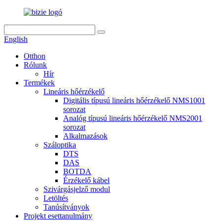
English
Otthon
Rólunk
Hír
Termékek
Lineáris hőérzékelő
Digitális típusú lineáris hőérzékelő NMS1001
sorozat
Analóg típusú lineáris hőérzékelő NMS2001
sorozat
Alkalmazások
Száloptika
DTS
DAS
BOTDA
Érzékelő kábel
Szivárgásjelző modul
Letöltés
Tanúsítványok
Projekt esettanulmány