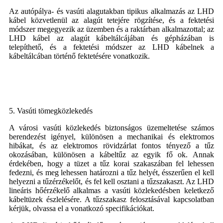
Az autópálya- és vasúti alagutakban tipikus alkalmazás az LHD
kábel közvetlenül az alagút tetejére rögzítése, és a fektetési
módszer megegyezik az üzemben és a raktárban alkalmazottal; az
LHD kábel az alagút kábeltálcájában és gépházában is
telepíthető, és a fektetési módszer az LHD kábelnek a
kábeltálcában történő fektetésére vonatkozik.
5. Vasúti tömegközlekedés
A városi vasúti közlekedés biztonságos üzemeltetése számos
berendezést igényel, különösen a mechanikai és elektromos
hibákat, és az elektromos rövidzárlat fontos tényező a tűz
okozásában, különösen a kábeltűz az egyik fő ok. Annak
érdekében, hogy a tüzet a tűz korai szakaszában fel lehessen
fedezni, és meg lehessen határozni a tűz helyét, ésszerűen el kell
helyezni a tűzérzékelőt, és fel kell osztani a tűzszakaszt. Az LHD
lineáris hőérzékelő alkalmas a vasúti közlekedésben keletkező
kábeltüzek észlelésére. A tűzszakasz felosztásával kapcsolatban
kérjük, olvassa el a vonatkozó specifikációkat.