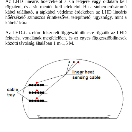
Az LHD lineáris hőérzékelőt a sín tetejére vagy oldalára kell
rögzíteni, és a sín mentén kell lefektetni. Ha a sínben erősáramú
kábel található, a tápkábel védelme érdekében az LHD lineáris
hőérzékelő szinuszos érintkezővel telepíthető, ugyanúgy, mint a
kábeltálcára.
Az LHD-t az előre felszerelt függesztőbilincsre rögzítik az LHD
fektetési vonalának megfelelően, és az egyes függesztőbilincsek
közötti távolság általában 1 m-1,5 M.