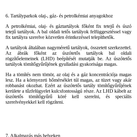
6. Tartályparkok olaj-, gáz- és petrolkémiai anyagokhoz
A petrolkémiai, olaj- és gáztartályok főként fix tetejű és úszó
tetejű tartályok. A bal oldali tetős tartályok felfüggesztéssel vagy
fix tartályra szerelve közvetlen érintkezéssel telepíthetők.
A tartályok általában nagyméretű tartályok, összetett szerkezettel.
Az ábrák főként az úszótetős tartályok bal oldali
rögzítőelemeinek (LHD) beépítését mutatják be. Az úszótetős
tartályok tömítőgyűrűjének gyulladási gyakorisága magas.
Ha a tömítés nem tömör, az olaj és a gáz koncentrációja magas
lesz. Ha a környezeti hőmérséklet túl magas, az tüzet vagy akár
robbanást okozhat. Ezért az úszótetős tartály tömítőgyűrűjének
kerülete a tűzfelügyelet kulcsfontosságú része. Az LHD kábelt az
úszótetős tömítőgyűrű köré kell szerelni, és speciális
szerelvényekkel kell rögzíteni.
7. Alkalmazás más helyeken