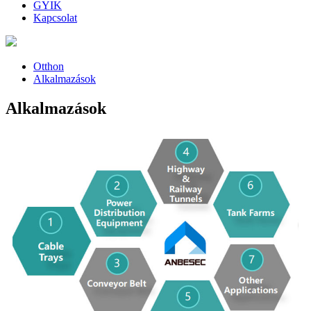
GYIK
Kapcsolat
Otthon
Alkalmazások
Alkalmazások