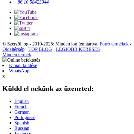
+86 10 58423344
© Szerzői jog - 2010-2025: Minden jog fenntartva.
Forró termékek
-
Oldaltérkép
-
TOP BLOG
-
LEGJOBB KERESÉS
Minden termék
E-mail küldése
WhatsApp
x
Küldd el nekünk az üzeneted:
English
French
German
Portuguese
Spanish
Russian
Japanese