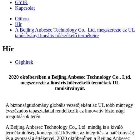
GYIK
Kapcsolat
Otthon
Hír
A Beijing Anbesec Technology Co., Ltd. megszerezte az UL
tanúsítványt lineáris hőérzékelő termékeire
Hír
Céghírek
2020 októberében a Beijing Anbesec Technology Co., Ltd.
megszerezte a lineáris hőérzékelő termékek UL
tanúsítványát.
A biztonságtudomány globális vezetőjeként az UL több mint egy
évszázados tapasztalattal rendelkezik az innovatív biztonsági
megoldások terén.
A Beijing Anbesec Technology Co., Ltd. mindig is a kiváló
termékminőség koncepcióját követte, az integritás, a hatékonyság
és a gyorsaság értékeivel. 2020 októberében a Beijing Anbesec