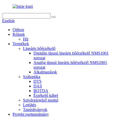
English
Otthon
Rólunk
Hír
Termékek
Lineáris hőérzékelő
Digitális típusú lineáris hőérzékelő NMS1001
sorozat
Analóg típusú lineáris hőérzékelő NMS2001
sorozat
Alkalmazások
Száloptika
DTS
DAS
BOTDA
Érzékelő kábel
Szivárgásjelző modul
Letöltés
Tanúsítványok
Projekt esettanulmány