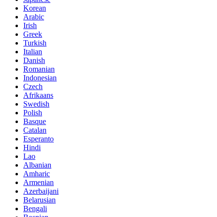
Korean
Arabic
Irish
Greek
Turkish
Italian
Danish
Romanian
Indonesian
Czech
Afrikaans
Swedish
Polish
Basque
Catalan
Esperanto
Hindi
Lao
Albanian
Amharic
Armenian
Azerbaijani
Belarusian
Bengali