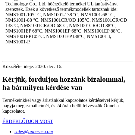
Technology Co., Ltd. hőérzékelő termékei UL tanúsítványt
szereztek. Ezek a következő termékmodellek tartoznak ide:
NMS1001-105 °C, NMS1001-138 °C, NMS1001-68 °C,
NMS1001-88 °C, NMS1001CR/OD 105°C, NMS1001CR/OD
138°C, NMS1001CR/OD 68°C, NMS1001CR/OD 88°C,
NMS1001EP 68°C, NMS1001EP 68°C, NMS1001EP 88°C,
NMS1001EP105°C, NMS1001EP138°C, NMS1001-I,
NMS1001-P.
Közzététel ideje: 2020. dec. 16.
Kérjük, forduljon hozzánk bizalommal,
ha bármilyen kérdése van
Termékeinkkel vagy árlistánkkal kapcsolatos kérdéseivel kérjük,
hagyja meg e-mail címét, és 24 órán belül felvesszük Önnel a
kapcsolatot.
ÉRDEKLŐDJÖN MOST
sales@anbesec.com